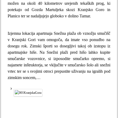
možen na okoli 40 kilometrov urejenih tekaških prog, ki
potekajo od Gozda Martuljeka skozi Kranjsko Goro in
Planico ter se nadaljujejo globoko v dolino Tamar.
Izjemna lokacija apartmaja Snežna plaža ob vznožju smučišč
v Kranjski Gori vam omogoča, da imate vso ponudbo na
dosegu rok. Zimski športi so dosegljivi takoj ob izstopu iz
apartmajske hiše. Na Snežni plaži pred hišo lahko kupite
smučarske vozovnice, si izposodite smučarko opremo, si
najamete inštruktorja, se vključite v smučarsko šolo ali snežni
vrtec ter se s svojimi otroci prepustite uživanju na igralih pod
zimskim soncem,…